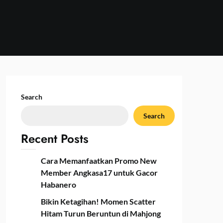
Search
Search
Recent Posts
Cara Memanfaatkan Promo New
Member Angkasa17 untuk Gacor
Habanero
Bikin Ketagihan! Momen Scatter
Hitam Turun Beruntun di Mahjong