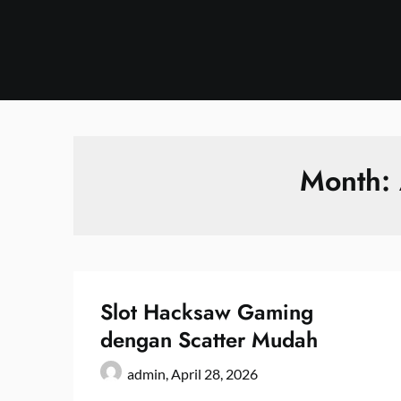
Skip
to
content
Month:
Slot Hacksaw Gaming
dengan Scatter Mudah
admin,
April 28, 2026