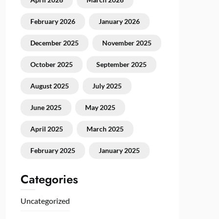
February 2026
January 2026
December 2025
November 2025
October 2025
September 2025
August 2025
July 2025
June 2025
May 2025
April 2025
March 2025
February 2025
January 2025
Categories
Uncategorized