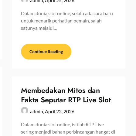
admin,
April 25, 2026
Dalam dunia slot online, selalu ada cara baru
untuk menarik perhatian pemain, salah
satunya melalui…
Continue Reading
Membedakan Mitos dan
Fakta Seputar RTP Live Slot
admin,
April 22, 2026
Dalam dunia slot online, istilah RTP Live
sering menjadi bahan perbincangan hangat di