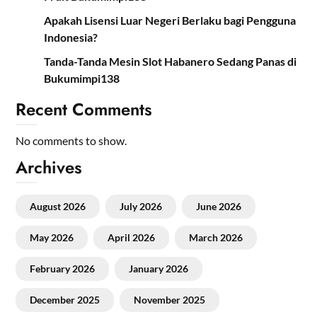
Apakah Lisensi Luar Negeri Berlaku bagi Pengguna
Indonesia?
Tanda-Tanda Mesin Slot Habanero Sedang Panas di
Bukumimpi138
Recent Comments
No comments to show.
Archives
August 2026
July 2026
June 2026
May 2026
April 2026
March 2026
February 2026
January 2026
December 2025
November 2025