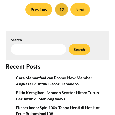
Previous
12
Next
Search
Search
Recent Posts
Cara Memanfaatkan Promo New Member
Angkasa17 untuk Gacor Habanero
Bikin Ketagihan! Momen Scatter Hitam Turun
Beruntun di Mahjong Ways
Eksperimen: Spin 100x Tanpa Henti di Hot Hot
Fruit Bukumimpi138