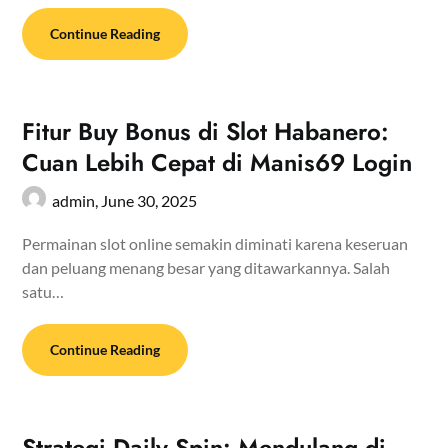
Continue Reading
Fitur Buy Bonus di Slot Habanero:
Cuan Lebih Cepat di Manis69 Login
admin,
June 30, 2025
Permainan slot online semakin diminati karena keseruan
dan peluang menang besar yang ditawarkannya. Salah
satu…
Continue Reading
Strategi Daily Spin: Mendulang di