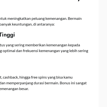
untuk meningkatkan peluang kemenangan. Bermain
anyak keuntungan, di antaranya:
Tinggi
 situs yang sering memberikan kemenangan kepada
ng optimal dan frekuensi kemenangan yang lebih sering
, cashback, hingga free spins yang bisa kamu
an memperpanjang durasi bermain. Bonus ini sangat
kemenangan besar.