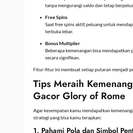
tanpa mengurangi saldo dan tetap berpelu
Free Spins
Saat free spins aktif, peluang untuk men
terbuka lebar.
Bonus Multiplier
Beberapa kemenangan bisa mendapatkan pen
secara signifikan.
Fitur-fitur ini membuat setiap putaran menjadi
Tips Meraih Kemenanga
Gacor Glory of Rome
Agar kesempatan kamu mendapatkan kemenangan
strategi yang bisa kamu terapkan:
1. Pahami Pola dan Simbol Pen