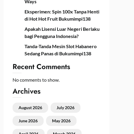
Ways
Eksperimen: Spin 100x Tanpa Henti
di Hot Hot Fruit Bukumimpi138
Apakah Lisensi Luar Negeri Berlaku
bagi Pengguna Indonesia?
Tanda-Tanda Mesin Slot Habanero
Sedang Panas di Bukumimpi138
Recent Comments
No comments to show.
Archives
August 2026
July 2026
June 2026
May 2026
April 2026
March 2026