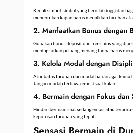
Kenali simbol-simbol yang bernilai tinggi dan b
menentukan kapan harus menaikkan taruhan ata
2. Manfaatkan Bonus dengan B
Gunakan bonus deposit dan free spins yang diberi
meningkatkan peluang menang tanpa harus men
3. Kelola Modal dengan Disipli
Atur batas taruhan dan modal harian agar kamu b
Jangan mudah terbawa emosi saat kalah.
4. Bermain dengan Fokus dan 
Hindari bermain saat sedang emosi atau terburu
keputusan taruhan yang tepat.
Sensasi Bermain di Du