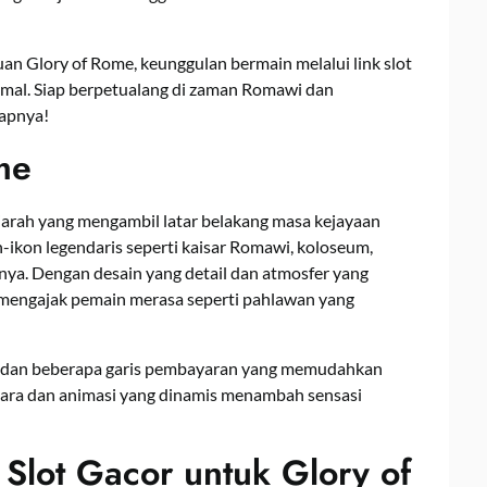
an Glory of Rome, keunggulan bermain melalui link slot
imal. Siap berpetualang di zaman Romawi dan
apnya!
me
jarah yang mengambil latar belakang masa kejayaan
ikon legendaris seperti kaisar Romawi, koloseum,
nnya. Dengan desain yang detail dan atmosfer yang
a mengajak pemain merasa seperti pahlawan yang
gan dan beberapa garis pembayaran yang memudahkan
ara dan animasi yang dinamis menambah sensasi
Slot Gacor untuk Glory of