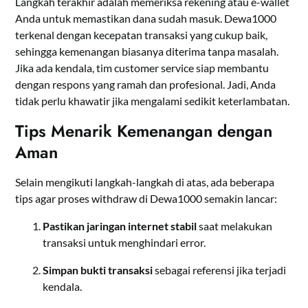
Langkah terakhir adalah memeriksa rekening atau e-wallet
Anda untuk memastikan dana sudah masuk. Dewa1000
terkenal dengan kecepatan transaksi yang cukup baik,
sehingga kemenangan biasanya diterima tanpa masalah.
Jika ada kendala, tim customer service siap membantu
dengan respons yang ramah dan profesional. Jadi, Anda
tidak perlu khawatir jika mengalami sedikit keterlambatan.
Tips Menarik Kemenangan dengan
Aman
Selain mengikuti langkah-langkah di atas, ada beberapa
tips agar proses withdraw di Dewa1000 semakin lancar:
Pastikan jaringan internet stabil
saat melakukan
transaksi untuk menghindari error.
Simpan bukti transaksi
sebagai referensi jika terjadi
kendala.