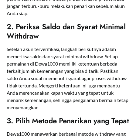
jangan terburu-buru melakukan penarikan sebelum akun
Anda siap.
2. Periksa Saldo dan Syarat Minimal
Withdraw
Setelah akun terverifikasi, langkah berikutnya adalah
memeriksa saldo dan syarat minimal withdraw. Setiap
permainan di Dewa1000 memiliki ketentuan berbeda
terkait jumlah kemenangan yang bisa ditarik. Pastikan
saldo Anda sudah memenuhi syarat agar proses withdraw
tidak tertunda. Mengerti ketentuan ini juga membantu
Anda merencanakan kapan waktu yang tepat untuk
menarik kemenangan, sehingga pengalaman bermain tetap
menyenangkan.
3. Pilih Metode Penarikan yang Tepat
Dewa1000 menawarkan berbagai metode withdraw yang