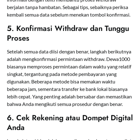
berjalan tanpa hambatan. Sebagai tips, sebaiknya periksa
kembali semua data sebelum menekan tombol konfirmasi.
5. Konfirmasi Withdraw dan Tunggu
Proses
Setelah semua data diisi dengan benar, langkah berikutnya
adalah mengkonfirmasi permintaan withdraw. Dewa1000
biasanya memproses permintaan dalam waktu yang relatif
singkat, tergantung pada metode pembayaran yang
digunakan. Beberapa metode bisa memakan waktu
beberapa jam, sementara transfer ke bank lokal biasanya
lebih cepat. Yang penting adalah bersabar dan memastikan
bahwa Anda mengikuti semua prosedur dengan benar.
6. Cek Rekening atau Dompet Digital
Anda