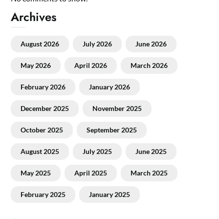
Archives
August 2026
July 2026
June 2026
May 2026
April 2026
March 2026
February 2026
January 2026
December 2025
November 2025
October 2025
September 2025
August 2025
July 2025
June 2025
May 2025
April 2025
March 2025
February 2025
January 2025