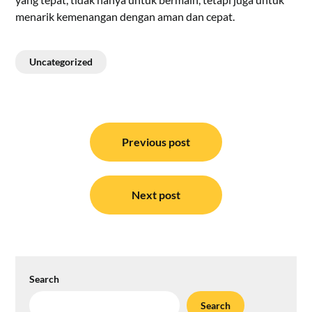
menarik kemenangan dengan aman dan cepat.
Uncategorized
Post
navigation
Previous post
Next post
Search
Search