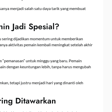
sanya menjadi salah satu daya tarik yang membuat
in Jadi Spesial?
ntu sering dijadikan momentum untuk memberikan
anya aktivitas pemain kembali meningkat setelah akhir
am “pemanasan” untuk minggu yang baru. Pemain
in dengan keuntungan lebih, tanpa harus mengubah
kan, tetapi justru menjadi hari yang dinanti oleh
ing Ditawarkan