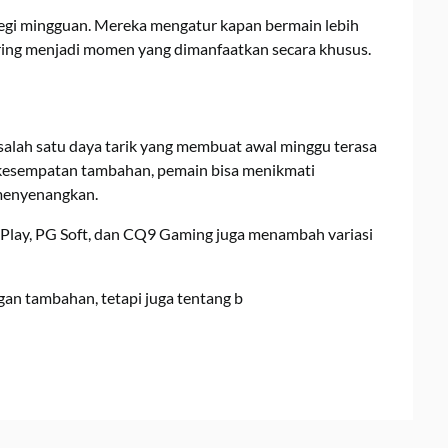
rategi mingguan. Mereka mengatur kapan bermain lebih
sering menjadi momen yang dimanfaatkan secara khusus.
i salah satu daya tarik yang membuat awal minggu terasa
 kesempatan tambahan, pemain bisa menikmati
 menyenangkan.
Play
,
PG Soft
, dan
CQ9 Gaming
juga menambah variasi
an tambahan, tetapi juga tentang b