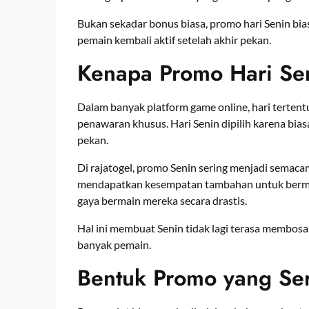
Bukan sekadar bonus biasa, promo hari Senin bia
pemain kembali aktif setelah akhir pekan.
Kenapa Promo Hari Sen
Dalam banyak platform game online, hari terte
penawaran khusus. Hari Senin dipilih karena bias
pekan.
Di rajatogel, promo Senin sering menjadi semac
mendapatkan kesempatan tambahan untuk berma
gaya bermain mereka secara drastis.
Hal ini membuat Senin tidak lagi terasa membosan
banyak pemain.
Bentuk Promo yang Ser