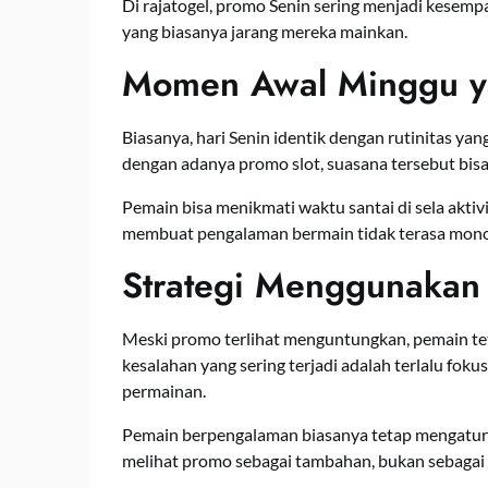
Di rajatogel, promo Senin sering menjadi kesem
yang biasanya jarang mereka mainkan.
Momen Awal Minggu y
Biasanya, hari Senin identik dengan rutinitas y
dengan adanya promo slot, suasana tersebut bisa
Pemain bisa menikmati waktu santai di sela akti
membuat pengalaman bermain tidak terasa monoto
Strategi Menggunakan
Meski promo terlihat menguntungkan, pemain te
kesalahan yang sering terjadi adalah terlalu fo
permainan.
Pemain berpengalaman biasanya tetap mengatur
melihat promo sebagai tambahan, bukan sebagai 