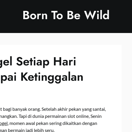
Born To Be Wild
el Setiap Hari
pai Ketinggalan
t bagi banyak orang. Setelah akhir pekan yang santai,
angkan. Tapi di dunia permainan slot online, Senin
ogel
, momen awal pekan sering dikaitkan dengan
n bermain jadi lebih seru.