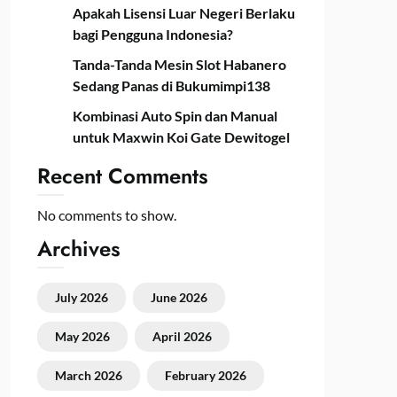
Apakah Lisensi Luar Negeri Berlaku
bagi Pengguna Indonesia?
Tanda-Tanda Mesin Slot Habanero
Sedang Panas di Bukumimpi138
Kombinasi Auto Spin dan Manual
untuk Maxwin Koi Gate Dewitogel
Recent Comments
No comments to show.
Archives
July 2026
June 2026
May 2026
April 2026
March 2026
February 2026