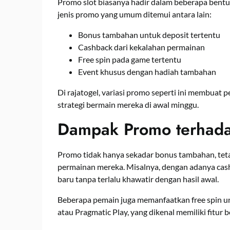
Promo slot biasanya hadir dalam beberapa bentu
jenis promo yang umum ditemui antara lain:
Bonus tambahan untuk deposit tertentu
Cashback dari kekalahan permainan
Free spin pada game tertentu
Event khusus dengan hadiah tambahan
Di rajatogel, variasi promo seperti ini membuat
strategi bermain mereka di awal minggu.
Dampak Promo terhada
Promo tidak hanya sekadar bonus tambahan, tet
permainan mereka. Misalnya, dengan adanya cash
baru tanpa terlalu khawatir dengan hasil awal.
Beberapa pemain juga memanfaatkan free spin u
atau
Pragmatic Play
, yang dikenal memiliki fitur