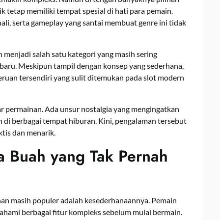
 tetap memiliki tempat spesial di hati para pemain.
li, serta gameplay yang santai membuat genre ini tidak
menjadi salah satu kategori yang masih sering
baru. Meskipun tampil dengan konsep yang sederhana,
uan tersendiri yang sulit ditemukan pada slot modern
ar permainan. Ada unsur nostalgia yang mengingatkan
n di berbagai tempat hiburan. Kini, pengalaman tersebut
ktis dan menarik.
ma Buah yang Tak Pernah
han masih populer adalah kesederhanaannya. Pemain
ahami berbagai fitur kompleks sebelum mulai bermain.