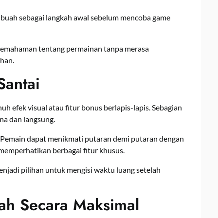
t buah sebagai langkah awal sebelum mencoba game
emahaman tentang permainan tanpa merasa
han.
Santai
 efek visual atau fitur bonus berlapis-lapis. Sebagian
na dan langsung.
 Pemain dapat menikmati putaran demi putaran dengan
emperhatikan berbagai fitur khusus.
enjadi pilihan untuk mengisi waktu luang setelah
uah Secara Maksimal