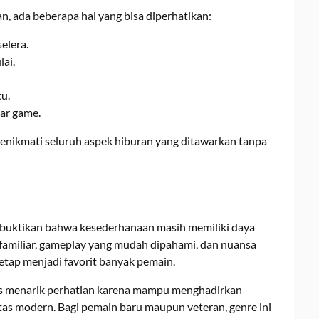
 ada beberapa hal yang bisa diperhatikan:
elera.
ai.
u.
ar game.
enikmati seluruh aspek hiburan yang ditawarkan tanpa
buktikan bahwa kesederhanaan masih memiliki daya
ng familiar, gameplay yang mudah dipahami, dan nuansa
tetap menjadi favorit banyak pemain.
erus menarik perhatian karena mampu menghadirkan
tas modern. Bagi pemain baru maupun veteran, genre ini