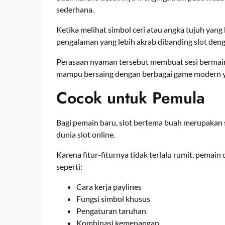
sederhana.
Ketika melihat simbol ceri atau angka tujuh yang
pengalaman yang lebih akrab dibanding slot deng
Perasaan nyaman tersebut membuat sesi bermain te
mampu bersaing dengan berbagai game modern y
Cocok untuk Pemula
Bagi pemain baru, slot bertema buah merupakan s
dunia slot online.
Karena fitur-fiturnya tidak terlalu rumit, pema
seperti:
Cara kerja paylines
Fungsi simbol khusus
Pengaturan taruhan
Kombinasi kemenangan