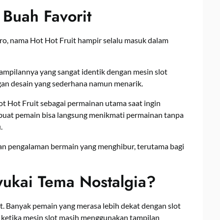
t Buah Favorit
o, nama Hot Hot Fruit hampir selalu masuk dalam
ampilannya yang sangat identik dengan mesin slot
gan desain yang sederhana namun menarik.
ot Hot Fruit sebagai permainan utama saat ingin
uat pemain bisa langsung menikmati permainan tanpa
.
kan pengalaman bermain yang menghibur, terutama bagi
kai Tema Nostalgia?
at. Banyak pemain yang merasa lebih dekat dengan slot
ketika mesin slot masih menggunakan tampilan