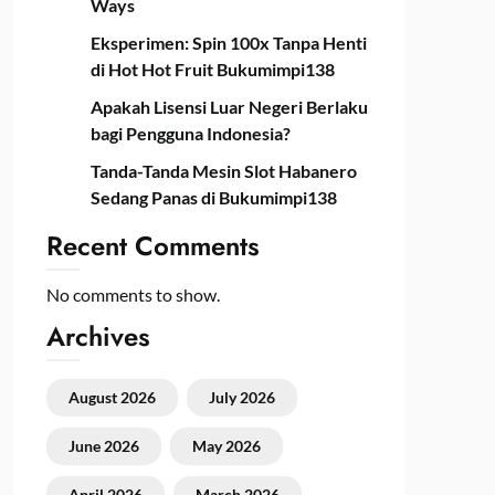
Ways
Eksperimen: Spin 100x Tanpa Henti
di Hot Hot Fruit Bukumimpi138
Apakah Lisensi Luar Negeri Berlaku
bagi Pengguna Indonesia?
Tanda-Tanda Mesin Slot Habanero
Sedang Panas di Bukumimpi138
Recent Comments
No comments to show.
Archives
August 2026
July 2026
June 2026
May 2026
April 2026
March 2026