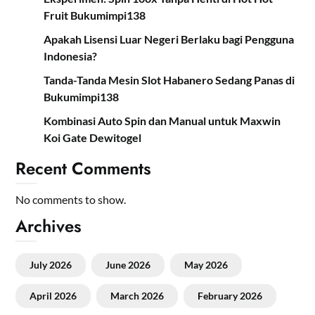
Fruit Bukumimpi138
Apakah Lisensi Luar Negeri Berlaku bagi Pengguna
Indonesia?
Tanda-Tanda Mesin Slot Habanero Sedang Panas di
Bukumimpi138
Kombinasi Auto Spin dan Manual untuk Maxwin
Koi Gate Dewitogel
Recent Comments
No comments to show.
Archives
July 2026
June 2026
May 2026
April 2026
March 2026
February 2026