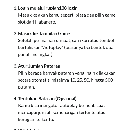
Login melalui rupiah138 login
Masuk ke akun kamu seperti biasa dan pilih game
slot dari Habanero.
Masuk ke Tampilan Game
Setelah permainan dimuat, cari ikon atau tombol
bertuliskan “Autoplay” (biasanya berbentuk dua
panah melingkar).
Atur Jumlah Putaran
Pilih berapa banyak putaran yang ingin dilakukan
secara otomatis, misalnya 10, 25, 50, hingga 500
putaran.
Tentukan Batasan (Opsional)
Kamu bisa mengatur autoplay berhenti saat
mencapai jumlah kemenangan tertentu atau
kerugian tertentu.