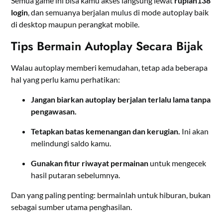
Semua game ini bisa kamu akses langsung lewat
rupiah138
login
, dan semuanya berjalan mulus di mode autoplay baik
di desktop maupun perangkat mobile.
Tips Bermain Autoplay Secara Bijak
Walau autoplay memberi kemudahan, tetap ada beberapa
hal yang perlu kamu perhatikan:
Jangan biarkan autoplay berjalan terlalu lama tanpa
pengawasan.
Tetapkan batas kemenangan dan kerugian.
Ini akan
melindungi saldo kamu.
Gunakan fitur riwayat permainan
untuk mengecek
hasil putaran sebelumnya.
Dan yang paling penting: bermainlah untuk hiburan, bukan
sebagai sumber utama penghasilan.