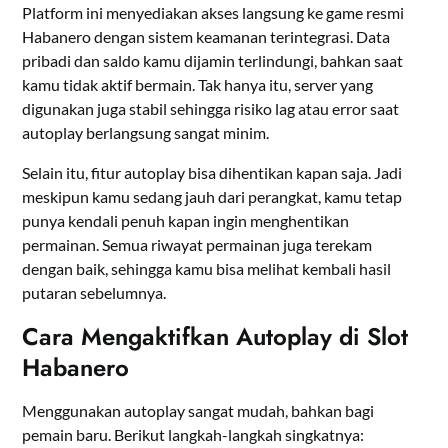
Platform ini menyediakan akses langsung ke game resmi
Habanero dengan sistem keamanan terintegrasi. Data
pribadi dan saldo kamu dijamin terlindungi, bahkan saat
kamu tidak aktif bermain. Tak hanya itu, server yang
digunakan juga stabil sehingga risiko lag atau error saat
autoplay berlangsung sangat minim.
Selain itu, fitur autoplay bisa dihentikan kapan saja. Jadi
meskipun kamu sedang jauh dari perangkat, kamu tetap
punya kendali penuh kapan ingin menghentikan
permainan. Semua riwayat permainan juga terekam
dengan baik, sehingga kamu bisa melihat kembali hasil
putaran sebelumnya.
Cara Mengaktifkan Autoplay di Slot
Habanero
Menggunakan autoplay sangat mudah, bahkan bagi
pemain baru. Berikut langkah-langkah singkatnya: